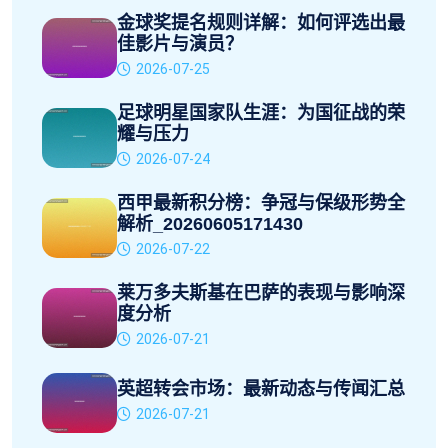
金球奖提名规则详解：如何评选出最
佳影片与演员？
2026-07-25
足球明星国家队生涯：为国征战的荣
耀与压力
2026-07-24
西甲最新积分榜：争冠与保级形势全
解析_20260605171430
2026-07-22
莱万多夫斯基在巴萨的表现与影响深
度分析
2026-07-21
英超转会市场：最新动态与传闻汇总
2026-07-21