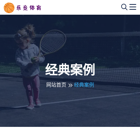
经典案例
网站首页
经典案例