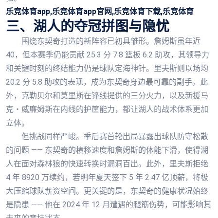
乐竞体育app,乐竞体育app官网,乐竞体育下载,乐竞体育
三、湖人的夺冠拼图与隐忧
围绕东契奇打造的新阵容已初具雏形。詹姆斯虽年近
40，但本赛季仍能贡献 25.3 分 7.8 篮板 6.2 助攻，其领导力
和关键时刻的终结能力仍是球队定海神针。里夫斯则以场均
20.2 分 5.8 助攻的表现，成为东契奇身边最可靠的副手。此
外，克勒贝尔和莫里斯在锋线提供的三分火力，以及新援马
克・威廉姆斯在内线的护筐能力，都让湖人的战术体系更加
立体。
但挑战同样严峻。季后赛首轮出局暴露出球队防守松散
的问题 —— 东契奇的横移速度和詹姆斯的体能下滑，使得湖
人在面对森林狼的快速转换时漏洞百出。此外，里夫斯拒绝
4 年 8920 万续约，若明年夏天签下 5 年 2.47 亿顶薪，将极
大压缩球队薪资空间。更关键的是，东契奇的健康状况始终
是隐患 —— 他在 2024 年 12 月遭遇的腿筋伤势，可能影响其