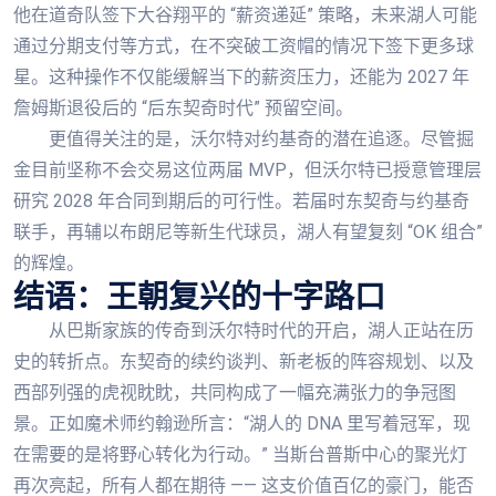
他在道奇队签下大谷翔平的 “薪资递延” 策略，未来湖人可能
通过分期支付等方式，在不突破工资帽的情况下签下更多球
星。这种操作不仅能缓解当下的薪资压力，还能为 2027 年
詹姆斯退役后的 “后东契奇时代” 预留空间。
更值得关注的是，沃尔特对约基奇的潜在追逐。尽管掘
金目前坚称不会交易这位两届 MVP，但沃尔特已授意管理层
研究 2028 年合同到期后的可行性。若届时东契奇与约基奇
联手，再辅以布朗尼等新生代球员，湖人有望复刻 “OK 组合”
的辉煌。
结语：王朝复兴的十字路口
从巴斯家族的传奇到沃尔特时代的开启，湖人正站在历
史的转折点。东契奇的续约谈判、新老板的阵容规划、以及
西部列强的虎视眈眈，共同构成了一幅充满张力的争冠图
景。正如魔术师约翰逊所言：“湖人的 DNA 里写着冠军，现
在需要的是将野心转化为行动。” 当斯台普斯中心的聚光灯
再次亮起，所有人都在期待 —— 这支价值百亿的豪门，能否