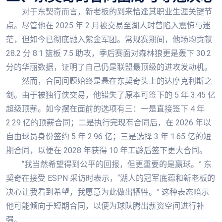
对于东契奇而言，新老板的到来恰逢其职业生涯关键节
点。尽管他在 2025 年 2 月被交易至湖人时曾陷入震惊与迷
茫，但如今已彻底融入紫金军团。常规赛期间，他场均贡献
28.2 分 8.1 篮板 7.5 助攻，季后赛面对森林狼更是轰下 30.2
分的华丽数据，证明了自己仍是联盟最顶级的进攻发动机。
然而，合同问题始终是悬在东契奇头上的达摩克利斯之
剑。由于被独行侠交易，他错失了原本可签下的 5 年 3.45 亿
超级顶薪。如今摆在面前的选项有三：一是直接签下 4 年
2.29 亿的顶薪合同；二是执行完现有合同后，在 2026 年以
自由球员身份签约 5 年 2.96 亿；三是选择 3 年 1.65 亿的短
期合同，以便在 2028 年获得 10 年工龄后签下更大合同。
“我当然希望得到公平的回报，但更重要的是赢球。” 东
契奇在接受 ESPN 采访时表示，“湖人的冠军底蕴和新老板的
决心让我看到希望，我愿意为此做出牺牲。” 这种表态暗示
他可能倾向于短期合同，以便为球队腾出薪资空间进行补
强。