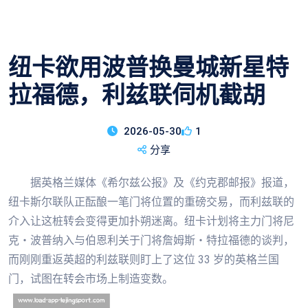
纽卡欲用波普换曼城新星特
拉福德，利兹联伺机截胡
2026-05-30
1
分享
据英格兰媒体《希尔兹公报》及《约克郡邮报》报道，
纽卡斯尔联队正酝酿一笔门将位置的重磅交易，而利兹联的
介入让这桩转会变得更加扑朔迷离。纽卡计划将主力门将尼
克・波普纳入与伯恩利关于门将詹姆斯・特拉福德的谈判，
而刚刚重返英超的利兹联则盯上了这位 33 岁的英格兰国
门，试图在转会市场上制造变数。