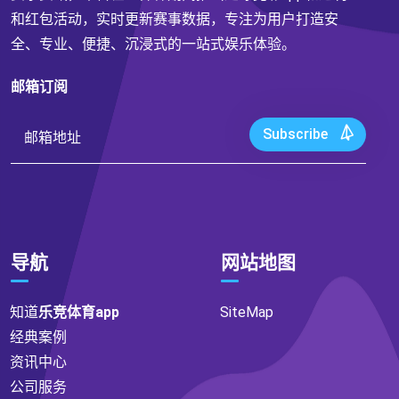
和红包活动，实时更新赛事数据，专注为用户打造安
全、专业、便捷、沉浸式的一站式娱乐体验。
邮箱订阅
Subscribe
导航
网站地图
知道
乐竞体育app
SiteMap
经典案例
资讯中心
公司服务