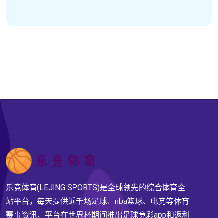
乐竞体育(LEJING SPORTS)是全球领先的综合体育全
站平台，每天提供近千场足球、nba篮球、电竞等体育
赛事资讯，平台在世界杯期间推出足球竞彩app和返利