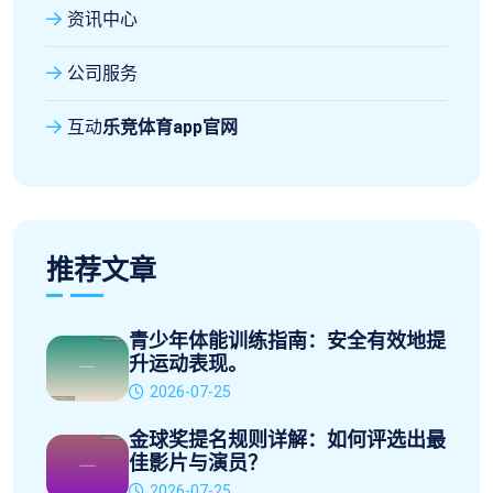
资讯中心
公司服务
互动
乐竞体育app官网
推荐文章
青少年体能训练指南：安全有效地提
升运动表现。
2026-07-25
金球奖提名规则详解：如何评选出最
佳影片与演员？
2026-07-25