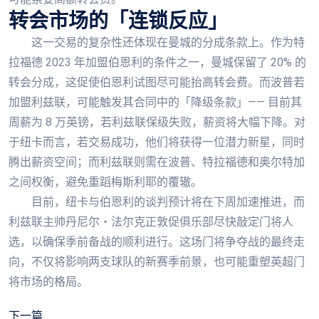
转会市场的「连锁反应」
这一交易的复杂性还体现在曼城的分成条款上。作为特
拉福德 2023 年加盟伯恩利的条件之一，曼城保留了 20% 的
转会分成，这促使伯恩利试图尽可能抬高转会费。而波普若
加盟利兹联，可能触发其合同中的「降级条款」—— 目前其
周薪为 8 万英镑，若利兹联保级失败，薪资将大幅下降。对
于纽卡而言，若交易成功，他们将获得一位潜力新星，同时
腾出薪资空间；而利兹联则需在波普、特拉福德和奥尔特加
之间权衡，避免重蹈梅斯利耶的覆辙。
目前，纽卡与伯恩利的谈判预计将在下周加速推进，而
利兹联主帅丹尼尔・法尔克正敦促俱乐部尽快敲定门将人
选，以确保季前备战的顺利进行。这场门将争夺战的最终走
向，不仅将影响两支球队的新赛季前景，也可能重塑英超门
将市场的格局。
下一篇