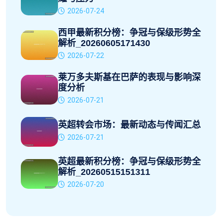
2026-07-24
西甲最新积分榜：争冠与保级形势全
解析_20260605171430
2026-07-22
莱万多夫斯基在巴萨的表现与影响深
度分析
2026-07-21
英超转会市场：最新动态与传闻汇总
2026-07-21
英超最新积分榜：争冠与保级形势全
解析_20260515151311
2026-07-20