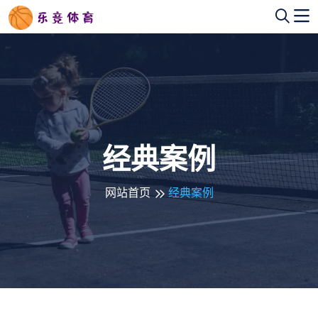
经典案例
网站首页
经典案例