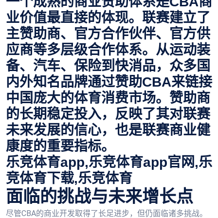
一个成熟的商业赞助体系是CBA商
业价值最直接的体现。联赛建立了
主赞助商、官方合作伙伴、官方供
应商等多层级合作体系。从运动装
备、汽车、保险到快消品，众多国
内外知名品牌通过赞助CBA来链接
中国庞大的体育消费市场。赞助商
的长期稳定投入，反映了其对联赛
未来发展的信心，也是联赛商业健
康度的重要指标。
乐竞体育app,乐竞体育app官网,乐
竞体育下载,乐竞体育
面临的挑战与未来增长点
尽管CBA的商业开发取得了长足进步，但仍面临诸多挑战。