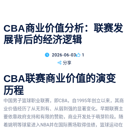
CBA商业价值分析：联赛发
展背后的经济逻辑
2026-06-03
1
分享
CBA联赛商业价值的演变
历程
中国男子篮球职业联赛，即CBA，自1995年创立以来，其商
业价值经历了从无到有、从弱到强的显著变化。早期联赛主
要依靠政府支持和有限的赞助，商业开发处于萌芽阶段。随
着姚明等球星进入NBA并在国际赛场取得佳绩，篮球运动在