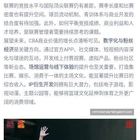
联赛的竞技水平与国际顶尖联赛仍有差距，赛季长度和比赛
密度也有提升空间。球员流动机制、青训体系与商业开发的
结合度有待加强。此外，如何平衡竞技成绩、商业利益和人
才培养，是联赛管理者需要持续思考的课题。
展望未来，CBA商业价值的增长点清晰可见。
数字化与粉丝
经济
是关键方向，通过官方APP、社交媒体、短视频内容深
化与球迷的互动，开发线上付费观赛、虚拟产品、粉丝社区
等新业态。
场馆运营与线下体验
的提升也至关重要，打造集
比赛、娱乐、消费于一体的主场文化，能显著提升比赛日的
综合收入。
IP衍生开发
则拥有巨大潜力，包括电子游戏、影
视动漫、主题公园等，能够将篮球文化延伸到体育之外更广
阔的消费领域。